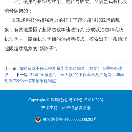
（4）使用可拆卸号牌架、翻转号牌架、全覆盖式有机玻
璃号牌架的；
非现场科技治超强有力的打击了违法超限超载运输乱
象，有效地震慑了超限超载等违法行为,形成以治超非现场
执法为主、路面执法为辅的治超新模式，摸索出了一条治理
超限超载乱象的“新路子”。
上一篇:
超限超载不停车检测系统网络传输及（数据）管理中心建
设
下一篇:
打造“全覆盖”、“全天候”的不停车检测治超网，湖南
规划758个不停车超限检测点
Copyright © 深圳亿维
粤ICP备15101659号
技术支持：亿维信息管理部
粤公网安备 44030002008203号