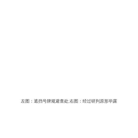
左图：遮挡号牌规避查处;右图：经过研判原形毕露