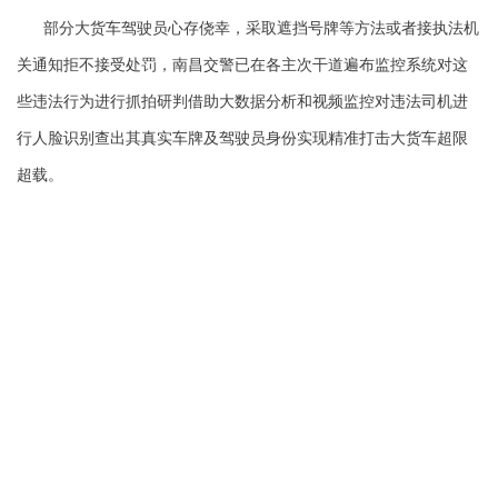
部分大货车驾驶员心存侥幸，采取遮挡号牌等方法或者接执法机
关通知拒不接受处罚，南昌交警已在各主次干道遍布监控系统对这
些违法行为进行抓拍研判借助大数据分析和视频监控对违法司机进
行人脸识别查出其真实车牌及驾驶员身份实现精准打击大货车超限
超载。